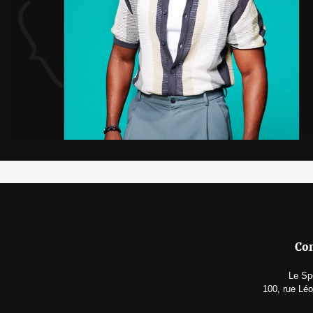
Con
Le Sp
100, rue Léo