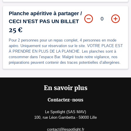
Planche apéritive à partager /
0
CECI N'EST PAS UN BILLET
25 €
Pour 2 personnes pour un repas complet, 4 personnes en mode
apéro. Uniquement sur réservation sur le site. VOTRE PLACE EST
À PRENDRE EN PLUS DE LA PLANCHE. Les planches sont à
consommer dans l’espace Bar. Malgré toute notre vigilance, nos
préparations peuvent contenir des traces potentielles d’allergènes.
En savoir plus
Contactez-nous
Le Spotlight (SAS MAV)
100, rue Léon Gambetta - 59000 Lille
contact@lespotlight.fr