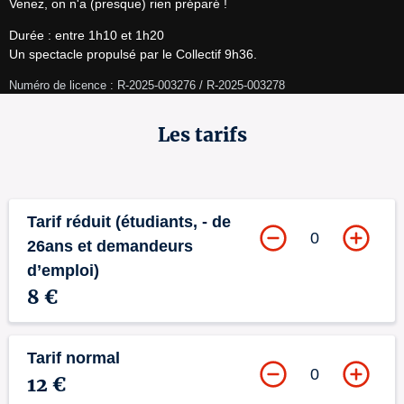
Venez, on n'a (presque) rien préparé !
Durée : entre 1h10 et 1h20

Un spectacle propulsé par le Collectif 9h36.
Numéro de licence : R-2025-003276 / R-2025-003278
Les tarifs
Tarif réduit (étudiants, - de
0
26ans et demandeurs
d’emploi)
8 €
Tarif normal
0
12 €