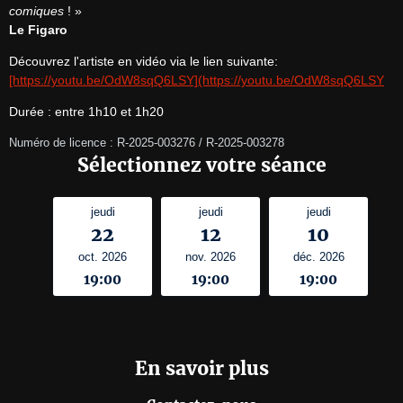
comiques
Le Figaro
Découvrez l'artiste en vidéo via le lien suivante: 
[https://youtu.be/OdW8sqQ6LSY](https://youtu.be/OdW8sqQ6LSY
Durée : entre 1h10 et 1h20
Numéro de licence : R-2025-003276 / R-2025-003278
Sélectionnez votre séance
jeudi
jeudi
jeudi
22
12
10
oct. 2026
nov. 2026
déc. 2026
19:00
19:00
19:00
En savoir plus