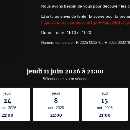
Nous avons besoin de vous pour découvrir les p
https://share.hsforms.com/1-p0FMquLQbGeH
Durée : entre 1h10 et 1h20
Numéro de licence : R-2025-003276 / R-2025-003278
jeudi 11 juin 2026 à 21:00
Sélectionnez votre séance
jeudi
jeudi
jeudi
24
8
15
sept. 2026
oct. 2026
oct. 2026
21:00
21:00
21:00