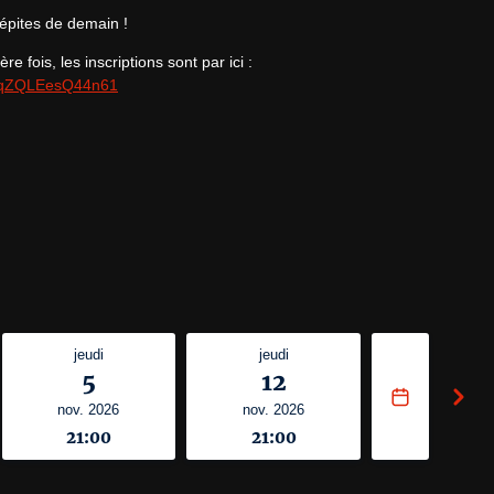
épites de demain !
QqZQLEesQ44n61
jeudi
jeudi
5
12
nov. 2026
nov. 2026
21:00
21:00