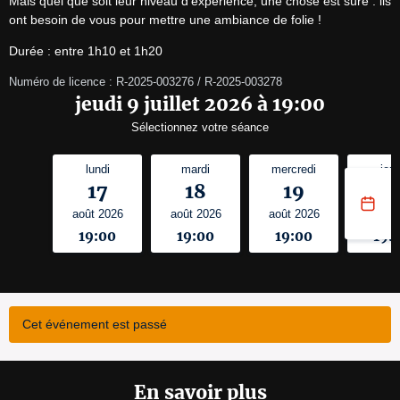
Mais quel que soit leur niveau d’expérience, une chose est sûre : ils 
ont besoin de vous pour mettre une ambiance de folie !
Durée : entre 1h10 et 1h20
Numéro de licence : R-2025-003276 / R-2025-003278
jeudi 9 juillet 2026 à 19:00
Sélectionnez votre séance
lundi
mardi
mercredi
jeud
17
18
19
2
août 2026
août 2026
août 2026
août 
19:00
19:00
19:00
19:
Cet événement est passé
En savoir plus