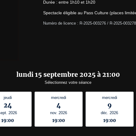
Durée : entre 1h10 et 1h20
Spectacle éligible au Pass Culture (places limité
Numéro de licence : R-2025-003276 / R-2025-003278
lundi 15 septembre 2025 à 21:00
Sélectionnez votre séance
jeudi
mercredi
mercredi
24
4
9
sept. 2026
nov. 2026
déc. 2026
19:00
19:00
19:00