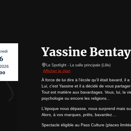
Yassine Bentay
redi
6
Le Spotlight
- La salle principale 
(
Lille
)
2026
Afficher le plan
:00
À force de lui dire à l'école qu'il était bavard, il a f
Lui, c'est Yassine et il a décidé de vous partager
Tout est matière aux bavardages. Vous, lui, la vi
psychologie ou encore les religions...
L'époque nous dépasse, nous surprend mais surtou
Alors, à vos marques, prêts, bavardez....
Spectacle éligible au Pass Culture (places limité