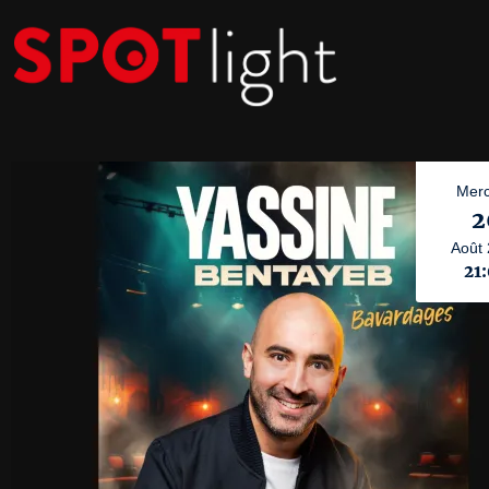
Merc
2
Août
21