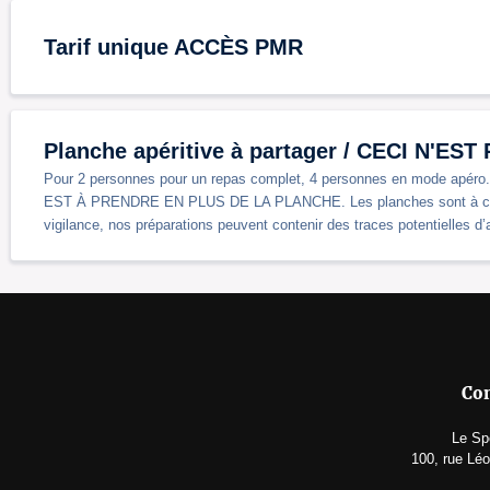
Tarif unique ACCÈS PMR
Planche apéritive à partager / CECI N'ES
Pour 2 personnes pour un repas complet, 4 personnes en mode apéro
EST À PRENDRE EN PLUS DE LA PLANCHE. Les planches sont à cons
vigilance, nos préparations peuvent contenir des traces potentielles d’
Con
Le Sp
100, rue Léo