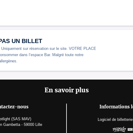
T PAS UN BILLET
. Uniquement sur réservation sur le site. VOTRE PLACE
ommer dans l’espace Bar. Malgré toute notre
allergènes.
En savoir plus
tactez-nous
Informations l
otlight (SAS MAV)
Logiciel de billetterie
n Gambetta - 59000 Lille