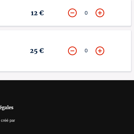
12 €
0
25 €
0
égales
créé par