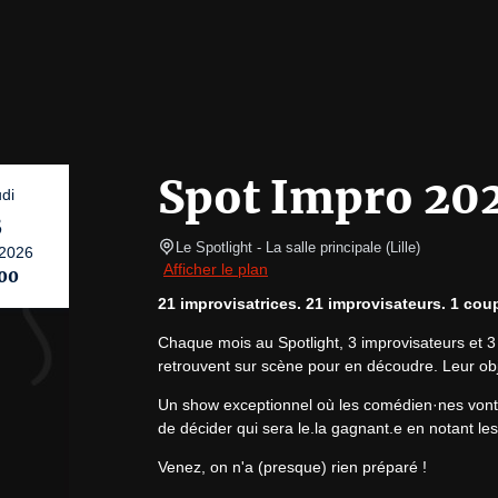
Spot Impro 20
di
3
Le Spotlight
- La salle principale 
(
Lille
)
2026
Afficher le plan
00
21 improvisatrices. 21 improvisateurs. 1 coup
Chaque mois au Spotlight, 3 improvisateurs et 3 
retrouvent sur scène pour en découdre. Leur obje
Un show exceptionnel où les comédien·nes vont dev
de décider qui sera le.la gagnant.e en notant le
Venez, on n'a (presque) rien préparé !