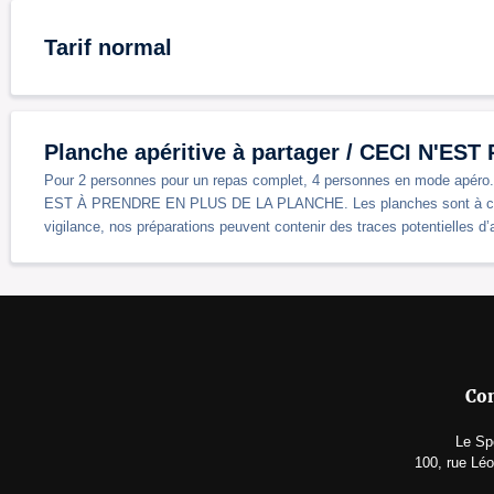
Tarif normal
Planche apéritive à partager / CECI N'ES
Pour 2 personnes pour un repas complet, 4 personnes en mode apéro
EST À PRENDRE EN PLUS DE LA PLANCHE. Les planches sont à cons
vigilance, nos préparations peuvent contenir des traces potentielles d’
Con
Le Sp
100, rue Léo