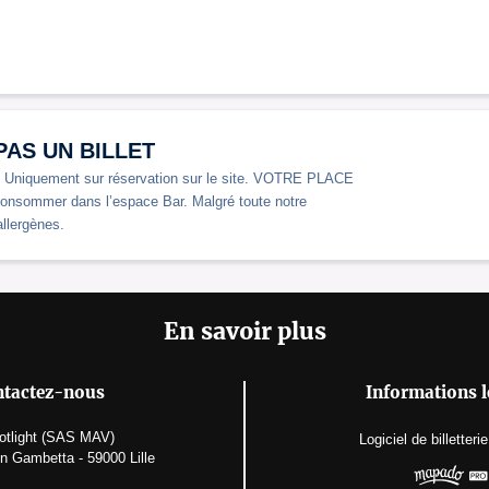
T PAS UN BILLET
. Uniquement sur réservation sur le site. VOTRE PLACE
ommer dans l’espace Bar. Malgré toute notre
allergènes.
En savoir plus
tactez-nous
Informations l
otlight (SAS MAV)
Logiciel de billetterie
n Gambetta - 59000 Lille