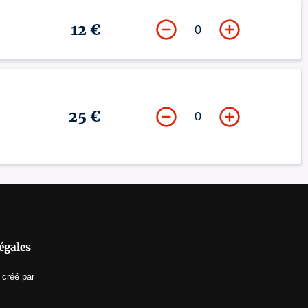
12 €
0
25 €
0
égales
créé par