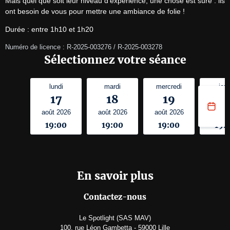
Mais quel que soit leur niveau d’expérience, une chose est sûre : ils 
ont besoin de vous pour mettre une ambiance de folie !
Durée : entre 1h10 et 1h20
Numéro de licence : R-2025-003276 / R-2025-003278
Sélectionnez votre séance
lundi
mardi
mercredi
jeud
17
18
19
2
août 2026
août 2026
août 2026
août 
19:00
19:00
19:00
19:
En savoir plus
Contactez-nous
Le Spotlight (SAS MAV)
100, rue Léon Gambetta - 59000 Lille