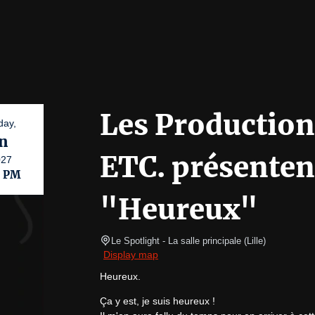
Les Production
day,
n
ETC. présenten
027
0 PM
"Heureux"
Le Spotlight
- La salle principale 
(
Lille
)
Display map
Heureux.
Ça y est, je suis heureux !
