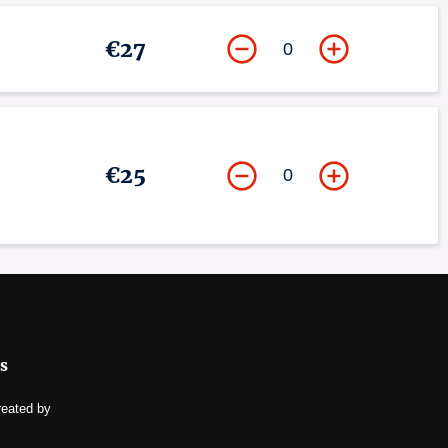
€27
0
€25
0
s
reated by