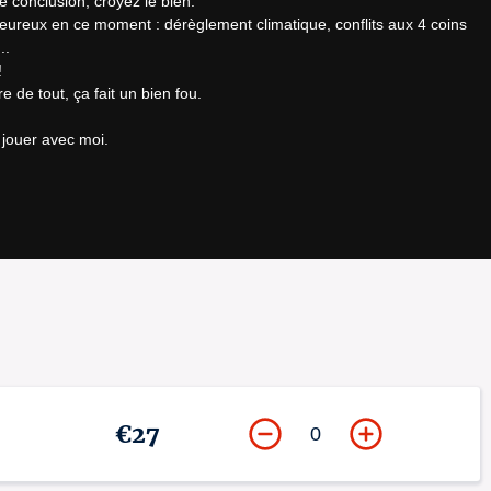
e conclusion, croyez le bien.

heureux en ce moment : dérèglement climatique, conflits aux 4 coins 
.



 de tout, ça fait un bien fou.

 jouer avec moi.
€27
0