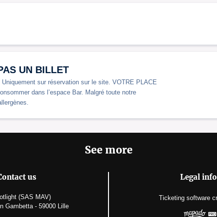
T PAS UN BILLET
. Uniquement sur réservation sur le site. VOTRE PLACE
ommer dans l’espace Bar. Malgré toute notre
allergènes.
See more
Contact us
Legal info
otlight (SAS MAV)
Ticketing software
c
n Gambetta - 59000 Lille