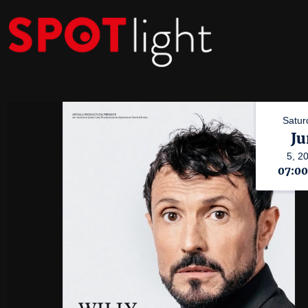
Satur
Ju
5,
2
07:0