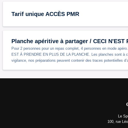
Tarif unique ACCÈS PMR
Planche apéritive à partager / CECI N'ES
Pour 2 personnes pour un repas complet, 4 personnes en mode apéro
EST À PRENDRE EN PLUS DE LA PLANCHE. Les planches sont à cons
vigilance, nos préparations peuvent contenir des traces potentielles d’
Le Sp
100, rue Léo