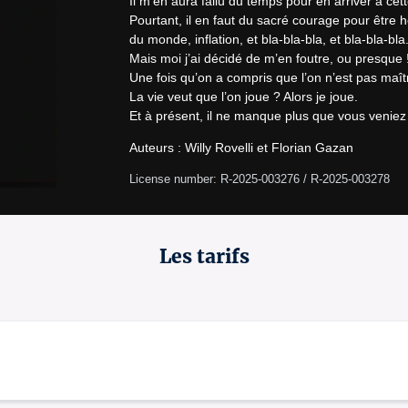
Il m'en aura fallu du temps pour en arriver à cett
Pourtant, il en faut du sacré courage pour être 
du monde, inflation, et bla-bla-bla, et bla-bla-bla..
Mais moi j’ai décidé de m’en foutre, ou presque !
Une fois qu’on a compris que l’on n’est pas maître
La vie veut que l’on joue ? Alors je joue.

Et à présent, il ne manque plus que vous veniez
Auteurs : Willy Rovelli et Florian Gazan
License number: R-2025-003276 / R-2025-003278
Les tarifs