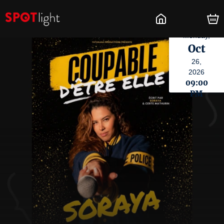
Monday,
Oct
26,
2026
09:00
PM