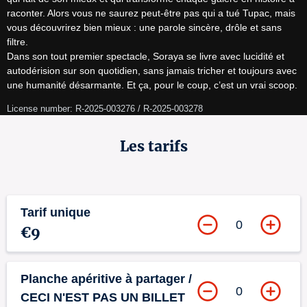
raconter. Alors vous ne saurez peut-être pas qui a tué Tupac, mais 
vous découvrirez bien mieux : une parole sincère, drôle et sans 
filtre.

Dans son tout premier spectacle, Soraya se livre avec lucidité et 
autodérision sur son quotidien, sans jamais tricher et toujours avec 
une humanité désarmante. Et ça, pour le coup, c’est un vrai scoop.
License number: R-2025-003276 / R-2025-003278
Les tarifs
Tarif unique
0
€9
Planche apéritive à partager /
0
CECI N'EST PAS UN BILLET