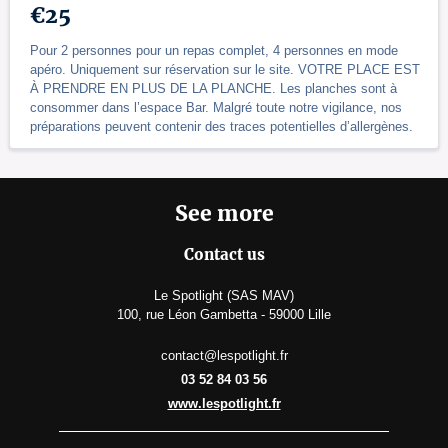
€25
Pour 2 personnes pour un repas complet, 4 personnes en mode
apéro. Uniquement sur réservation sur le site. VOTRE PLACE EST
À PRENDRE EN PLUS DE LA PLANCHE. Les planches sont à
consommer dans l’espace Bar. Malgré toute notre vigilance, nos
préparations peuvent contenir des traces potentielles d’allergènes.
See more
Contact us
Le Spotlight (SAS MAV)
100, rue Léon Gambetta - 59000 Lille
contact@lespotlight.fr
03 52 84 03 56
www.lespotlight.fr