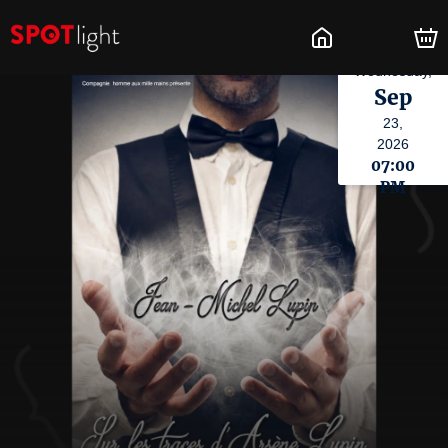
Wednesday,
Sep
23,
2026
07:00
PM