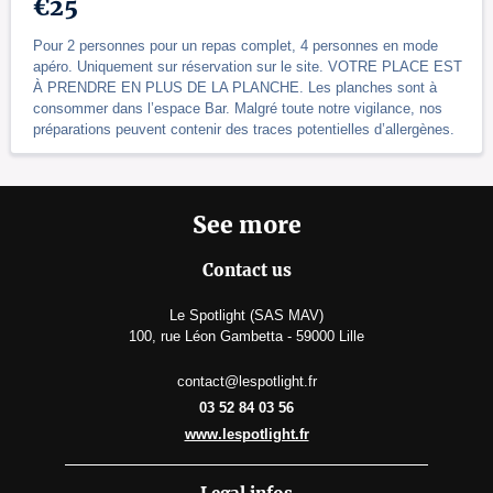
€25
Pour 2 personnes pour un repas complet, 4 personnes en mode
apéro. Uniquement sur réservation sur le site. VOTRE PLACE EST
À PRENDRE EN PLUS DE LA PLANCHE. Les planches sont à
consommer dans l’espace Bar. Malgré toute notre vigilance, nos
préparations peuvent contenir des traces potentielles d’allergènes.
See more
Contact us
Le Spotlight (SAS MAV)
100, rue Léon Gambetta - 59000 Lille
contact@lespotlight.fr
03 52 84 03 56
www.lespotlight.fr