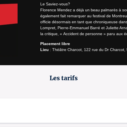
Le Saviez-vous?

Florence Mendez a déjà un beau palmarès à son a
également fait remarquer au festival de Montreu
officie désormais en tant que chroniqueuse dans
Lompret, Pierre-Emmanuel Barré et Juliette Arnau
la critique, « Accident de personne » paru aux é
Placement libre
Lieu
 : Théâtre Charcot, 122 rue du Dr Charcot
License number: R-2025-003276 / R-2025-003278
Les tarifs