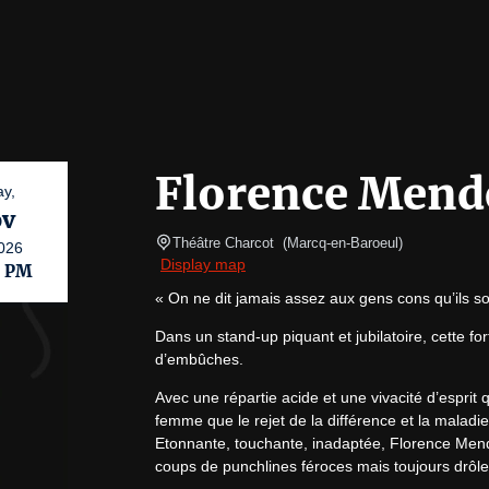
Florence Mende
ay,
v
Théâtre Charcot 
(
Marcq-en-Baroeul
)
026
Display map
0 PM
« On ne dit jamais assez aux gens cons qu’ils s
Dans un stand-up piquant et jubilatoire, cette fo
d’embûches.
Avec une répartie acide et une vivacité d’esprit q
femme que le rejet de la différence et la maladie
Etonnante, touchante, inadaptée, Florence Mende
coups de punchlines féroces mais toujours drôle