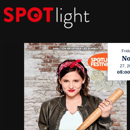
Frid
No
27,
2
08:0