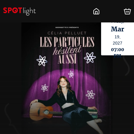
Friday,
Mar
19,
2027
07:00
PM