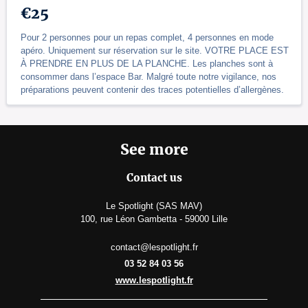
€25
Pour 2 personnes pour un repas complet, 4 personnes en mode
apéro. Uniquement sur réservation sur le site. VOTRE PLACE EST
À PRENDRE EN PLUS DE LA PLANCHE. Les planches sont à
consommer dans l’espace Bar. Malgré toute notre vigilance, nos
préparations peuvent contenir des traces potentielles d’allergènes.
See more
Contact us
Le Spotlight (SAS MAV)
100, rue Léon Gambetta - 59000 Lille
contact@lespotlight.fr
03 52 84 03 56
www.lespotlight.fr