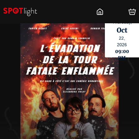
Thursday,
Oct
22,
2026
09:00
PM